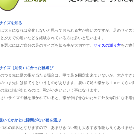
■サイズを知る
足は大人になれば変化しないと思っておられる方が多いのですが、足のサイズ
朝と夕方での違いなどを経験されている方は多いと思います。
靴を選ぶにはご自分の足のサイズを知る事が大切です。
サイズの測り方
をご参
■サイズ（足長）に合った靴選び
靴のつま先に足の指が当たる場合は、甲で足を固定出来ていないか、大きすぎ
靴のつま先には捨て寸というものがあります。履いて足の指から１ｃｍくらい
靴の先に指があたるのは、靴が小さいという事になります。
小さいサイズの靴を履かれていると、指が伸ばせないために外反母趾になる場
■履いてかかとに隙間がない靴を選ぶ
靴づれの原因となりますので あまりきつい靴も大きすぎる靴も良くありませ