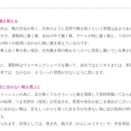
■履き替える
海外は、靴の文化が長く、日本のように玄関で靴を脱ぐという習慣はあまりあ
ですが、通勤時に履く靴、会社の中で履く靴、デートの時に履く靴と、１日の
その時々の使用に合わせた靴に履き替えているのです。
仕事上歩く事が多い場合、社内履き用の靴をロッカーに用意し履いている事が
は
逆に、通勤時はウォーキングシューズを履いて、会社ではビジネスまたは、来
日本では、なかなか、そういった習慣が少ないように思います。
■足に合わない靴を選ぶと
ファッションの為に、足が痛くてもそういった靴を我慢して長時間履いておら
その結果、つま先部分（指先）が圧迫され、変形や炎症が起こる場合がござい
足に合わない靴は、足をしっかりと使った歩き方が出来ない為に足の筋肉が弱
方も
おられます。症状としては、巻き爪、陥入爪（かんにゅうそう）や、外反母趾