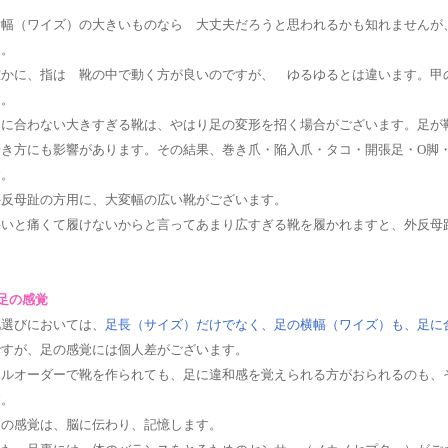
横幅（ワイズ）の大きいものなら 大丈夫だろうと思われるかも知れませんが
ん。
確かに、指は 靴の中で動く方が良いのですが、 ゆるゆるとは違います。甲
す。
足に合わない大きすぎる靴は、やはり足の変形を招く場合がございます。足が
歩き方にも影響があります。その結果、巻き爪・陥入爪・タコ・開張足・O脚
す。
外反母趾の方用に、大変幅の広い靴がございます。
狭いと痛くて履けないからと言ってあまり広すぎる靴を履かれますと、外反母
足の感覚
靴選びにおいては、
足長（サイズ）だけでなく、足の横幅（ワイズ）も、足に
ですが、足の感覚には個人差がございます。
フルオーダーで靴を作られても、足に違和感を覚えられる方がおられるのも、
す。
足の感覚は、脳に伝わり、記憶します。