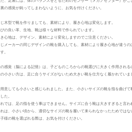
また、足裏には、体のバランスをとるためのセンサー（メカノセプター）がご
足裏の感覚が鈍ってしまわないように、お気を付けください。
同じ木型で靴を作りましても、素材により、履き心地は変化します。
伸びの良い革、生地、靴は様々な材料で作られています。
履き心地は、デザイン、素材により変化しますのでご注意ください。
同じメーカーの同じデザインの靴を購入しても、素材により履き心地が違うの
ます。
足の感覚（脳による記憶）は、子どものころからの靴選びに大きく作用される
足の小さい方は、足に合うサイズがないため大きい靴を仕方なく履かれていま
を
ご用意しても小さいと感じられました。また、小さいサイズの靴を指を曲げて
ました。
これでは、足の指を使う事はできません。サイズに合う靴は大きすぎると言わ
これは、小さい頃から、適切なサイズの靴を履いて来られなかったためではな
お子様の靴を選ばれる際は、お気を付けください。