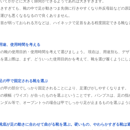
履いてかかとに大きく隙間ができるようであれば大きすぎます。
大きすぎても、靴の中で足が動きつま先側に行きやすくなり外反母趾などの原
足運びも悪くなるなるので良くありません。
足首が弱っておられる方などは、ハイネックで足首をある程度固定できる靴な
■用途、使用時間を考える
その靴の使用目的・使用時間を考えて選びましょう。 現在は、用途別も、デ
靴を選ぶ際は、まず、どういった使用目的かを考えて、靴を選び履くようにし
■足の甲で固定される靴を選ぶ
足の甲の部分でしっかり固定されることにより、足運びがしやすくなります。
足の横幅（ワイズ）が合ったものを選ぶということです。パンプスは、足の指
サンダル等で、オープントゥの場合は甲でしっかり足が止まるものを選ぶよう
■靴底が足の動きに合わせて曲がる靴を選ぶ。硬いもの、やわらかすぎる靴は