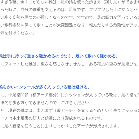
硬すぎる靴、全く曲がらない靴は、足の指を使った歩き方（蹴り足）ができま
立った時に、自分の体重を支えるのは、足裏です。フワフワした上に立つとバ
良い歩く姿勢を保つのが難しくなるのです。ですので、足の筋力が弱っている
良い歩行姿勢を保って歩くことが大変困難となり、転んだりする危険性がアッ
お気を付けください。
■靴は手に持って重さを確かめるのでなく、履いて歩いて確かめる。
足にフィットした靴は、重さを感じさせませんし、ある程度の重みが足運びを
■柔らかいインソールが多く入っている靴は避ける。
特に、中足指関節（横アーチ部分）にクッションが入っている靴は、足の指を
健康的な歩き方ができませんので、ご注意ください。
また、現在の靴には、土ふまず（縦アーチ）を支えるためという事でクッショ
アーチは本来足裏の筋肉と靭帯により形成されるものです。
特に足の親指を使うことによりしっかりしたアーチが形成されます。