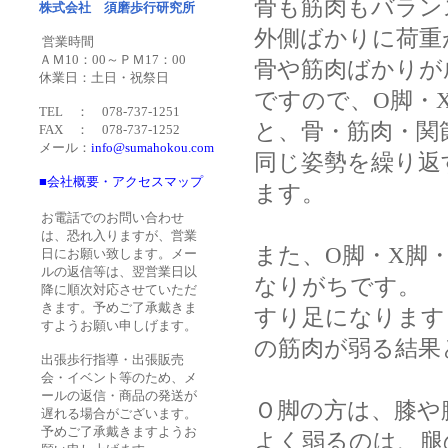
骨も筋肉もバラン
株式会社 須磨歩行研究所
外側ばかりに荷重
営業時間
ＡＭ10：00～ＰＭ17：00
骨や筋肉ばかりが
休業日：土日・祝祭日
ですので、O脚・
TEL ： 078-737-1251
と、骨・筋肉・関
FAX ： 078-737-1252
メール：
info@sumahokou.com
同じ姿勢を繰り返
■会社概要・アクセスマップ
ます。
お電話でのお問い合わせ
は、恐れ入りますが、営業
また、O脚・X脚
日にお願い致します。メー
ルの返信等は、翌営業日以
なりがちです。
降に順次対応させていただ
きます。予めご了承戴きま
すり足になります
すようお願い申しげます。
の筋肉が弱る結果
出張歩行指導・出張販売
会・イベント等のため、メ
ールの返信・商品の発送が
Ｏ脚の方は、膝や
遅れる場合がございます。
予めご了承戴きますようお
よく弱るのは、腿